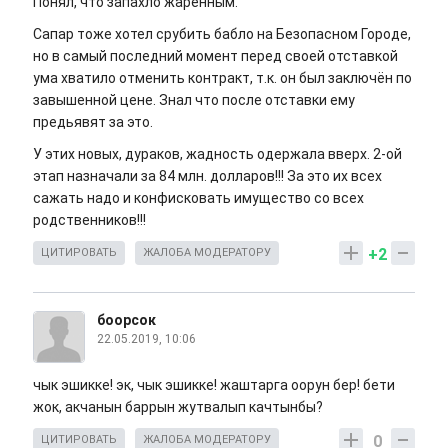
Понял, что запахло жаренным.
Сапар тоже хотел срубить бабло на Безопасном Городе,
но в самый последний момент перед своей отставкой
ума хватило отменить контракт, т.к. он был заключён по
завышенной цене. Знал что после отставки ему
предьявят за это.
У этих новых, дураков, жадность одержала вверх. 2-ой
этап назначали за 84 млн. долларов!!! За это их всех
сажать надо и конфисковать имущество со всех
родственников!!!
+2
ЦИТИРОВАТЬ
ЖАЛОБА МОДЕРАТОРУ
боорсок
22.05.2019, 10:06
чык эшикке! эк, чык эшикке! жаштарга оорун бер! бети
жок, акчанын баррын жутвалып качтынбы?
0
ЦИТИРОВАТЬ
ЖАЛОБА МОДЕРАТОРУ