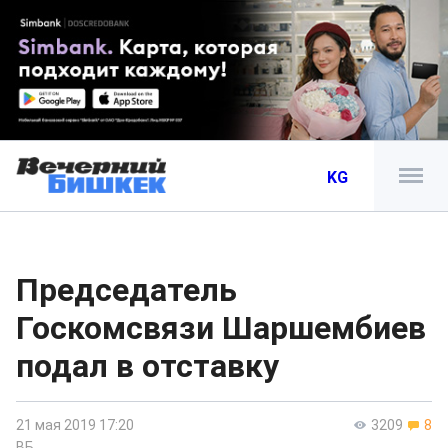
KG
Председатель
Госкомсвязи Шаршембиев
подал в отставку
21 мая 2019 17:20
3209
8
ВБ