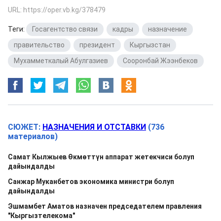
URL: https://oper.vb.kg/378479
Теги:
Госагентство связи
,
кадры
,
назначение
,
правительство
,
президент
,
Кыргызстан
,
Мухамметкалый Абулгазиев
,
Сооронбай Жээнбеков
СЮЖЕТ:
НАЗНАЧЕНИЯ И ОТСТАВКИ
(736
материалов)
Самат Кылжыев Өкмөттүн аппарат жетекчиси болуп
дайындалды
Санжар Муканбетов экономика министри болуп
дайындалды
Эшмамбет Аматов назначен председателем правления
"Кыргызтелекома"