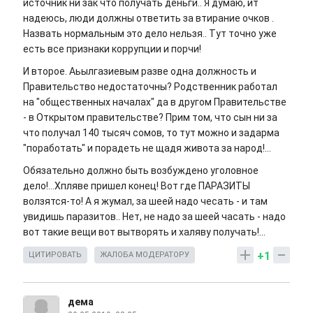
источник ни зак что получать деньги.. Я думаю, ит
надеюсь, люди должны ответить за втирание очков .
Назвать нормальным это дело нельзя.. Тут точно уже
есть все признаки коррупции и порчи!
И второе. Аьылгазиевым разве одна должность и
Правительство недостаточны? Родственник работал
на "общественных началах" да в другом Правительстве
- в Открытом правительстве? Прим том, что сын ни за
что получал 140 тысяч сомов, то тут можно и задарма
"поработать" и порадеть не щадя живота за народ!...
Обязательно должно быть возбуждено уголовное
дело!...Хпляве пришел конец! Вот где ПАРАЗИТЫ
волзятся-то! А я жумал, за шеей надо чесать - и там
увидишь паразитов.. Нет, не надо за шеей часать - надо
вот такие вещи вот вытворять и халяву получать!...
+1
ЦИТИРОВАТЬ
ЖАЛОБА МОДЕРАТОРУ
дема