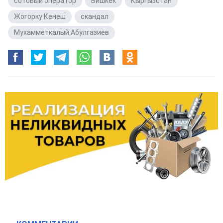
сотовый оператор
,
Бишкек
,
Кыргызстан
,
Жогорку Кенеш
,
скандал
,
Мухамметкалый Абулгазиев