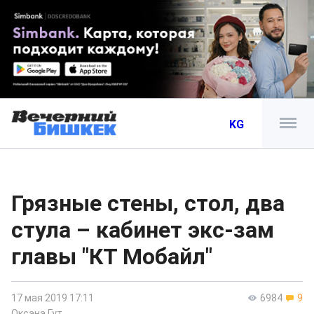
KG
Грязные стены, стол, два
стула – кабинет экс-зам
главы "КТ Мобайл"
17 мая 2019 17:11
6984
9
Оксана Гут