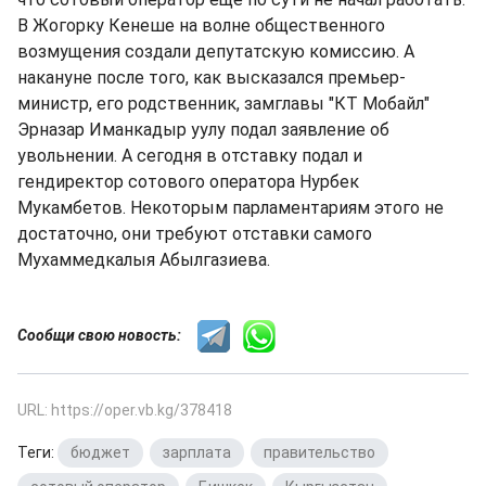
В Жогорку Кенеше на волне общественного
возмущения создали депутатскую комиссию. А
накануне после того, как высказался премьер-
министр, его родственник, замглавы "КТ Мобайл"
Эрназар Иманкадыр уулу подал заявление об
увольнении. А сегодня в отставку подал и
гендиректор сотового оператора Нурбек
Мукамбетов. Некоторым парламентариям этого не
достаточно, они требуют отставки самого
Мухаммедкалыя Абылгазиева.
Сообщи свою новость:
URL: https://oper.vb.kg/378418
Теги:
бюджет
,
зарплата
,
правительство
,