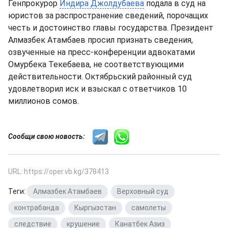
Генпрокурор
Индира Джолдубаева
подала в суд на
юристов за распространение сведений, порочащих
честь и достоинство главы государства. Президент
Алмазбек Атамбаев просил признать сведения,
озвученные на пресс-конференции адвокатами
Омурбека Текебаева, не соответствующими
действительности. Октябрьский районный суд
удовлетворил иск и взыскал с ответчиков 10
миллионов сомов.
Сообщи свою новость:
URL: https://oper.vb.kg/378413
Теги:
Алмазбек Атамбаев
,
Верховный суд
,
контрабанда
,
Кыргызстан
,
самолеты
,
следствие
,
крушение
,
Канатбек Азиз
,