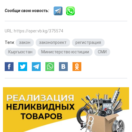
Сообщи свою новость:
URL: https://oper.vb.kg/375574
Теги:
закон
,
законопроект
,
регистрация
,
Кыргызстан
,
Министерство юстиции
,
СМИ