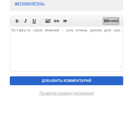
авторизуйтесь






[BBcode]
Правила комментирования