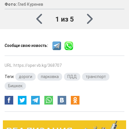
Фото:
Глеб Куренев
1 из 5
Сообщи свою новость:
URL: https://oper.vb.kg/368707
Теги:
дороги
,
парковка
,
ПДД
,
транспорт
,
Бишкек