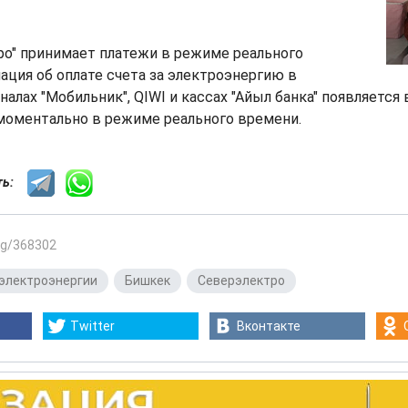
ро" принимает платежи в режиме реального
ция об оплате счета за электроэнергию в
алах "Мобильник", QIWI и кассах "Айыл банка" появляется 
моментально в режиме реального времени.
сть:
.kg/368302
электроэнергии
,
Бишкек
,
Северэлектро
Twitter
Вконтакте