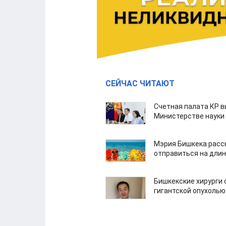
СЕЙЧАС ЧИТАЮТ
Счетная палата КР в
Министерстве науки
Мэрия Бишкека расс
отправиться на дли
Бишкекские хирурги 
гигантской опухолью