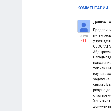
КОММЕНТАРИИ
Дениза Т
Предприни
путем рей
Карма:
-31
учрежденн
ОсОО “АТЭ
Абдырахма
Сагадылда
нападение
так как О
изучать з
задачу на
связи с Б
разу не да
стал возм
Хону выст
документы