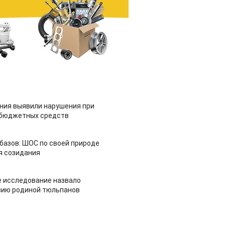
ия выявили нарушения при
 бюджетных средств
азов: ШОС по своей природе
я созидания
 исследование назвало
зию родиной тюльпанов