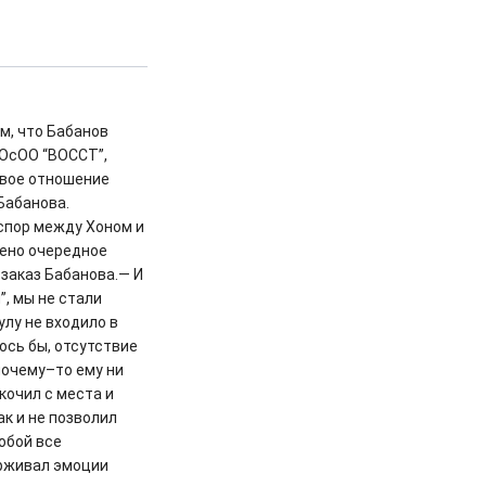
м, что Бабанов
ОсОО “ВОССТ”,
овое отношение
Бабанова.
спор между Хоном и
шено очередное
 заказ Бабанова.— И
, мы не стали
улу не входило в
ось бы, отсутствие
почему–то ему ни
кочил с места и
к и не позволил
обой все
ерживал эмоции