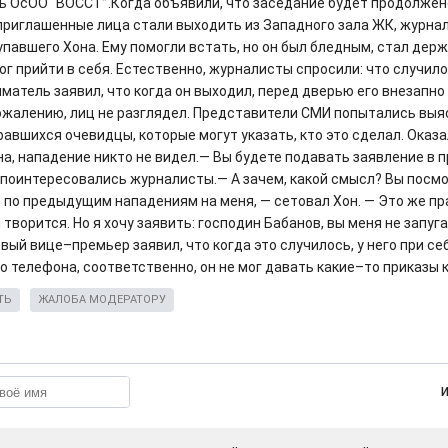
ь ОсОО “ВОССТ”.Когда объявили, что заседание будет продолжен
приглашенные лица стали выходить из Западного зала ЖК, журна
павшего Хона. Ему помогли встать, но он был бледным, стал держ
ог прийти в себя. Естественно, журналисты спросили: что случил
матель заявил, что когда он выходил, перед дверью его внезапно
сожалению, лиц не разглядел. Представители СМИ попытались выяс
авшихся очевидцы, которые могут указать, кто это сделал. Оказа
на, нападение никто не видел.— Вы будете подавать заявление в
 поинтересовались журналисты.— А зачем, какой смысл? Вы посмо
 по предыдущим нападениям на меня, — сетовал Хон. — Это же пр
творится. Но я хочу заявить: господин Бабанов, вы меня не запуга
вый вице–премьер заявил, что когда это случилось, у него при се
о телефона, соответственно, он не мог давать какие–то приказы 
ТЬ
ЖАЛОБА МОДЕРАТОРУ