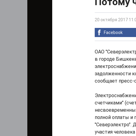
Потому ч
20 октября 2017 11:
Facebook
ОАО "Северэлектр
в городе Бишкек
электроснабжени
задолженности ко
сообщает пресс-
Электроснабжени
счетчиками" (сче
несвоевременных
полной оплаты и 
"Северэлектро". 
участия человека