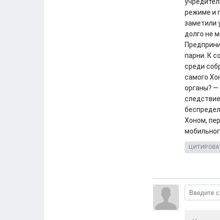
учредител
режиме и 
заметили у
долго не м
Предприни
парни. К 
среди собр
самого Хо
органы? —
следствие
беспредел 
Хоном, пер
мобильног
ЦИТИРОВА