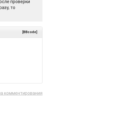
осле проверки
азу, то
[BBcode]
ла комментирования