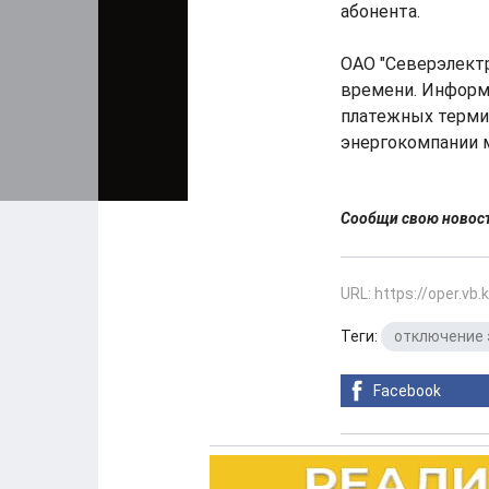
абонента.
ОАО "Северэлект
времени. Информа
платежных термин
энергокомпании 
Сообщи свою ново
URL: https://oper.vb
Теги:
отключение 
Facebook