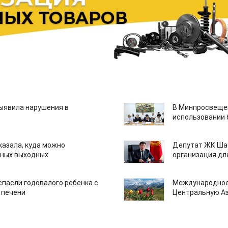
ыявила нарушения в
В Минпросвещен
использовании
казала, куда можно
Депутат ЖК Шаб
нных выходных
организация дл
спасли годовалого ребенка с
Международное
 печени
Центральную А