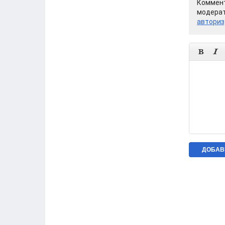
Коммент
модерат
авториз

