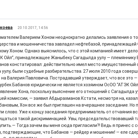
окоева
20.10.2017, 14:56
мателем Валерием Хоном неоднократно делались заявления о то
дерства и мошенничества завладел нефтебазой, принадлежащей 
ому Хоном. Однако выяснилось, что с этой компанией имеет дел
К Ойл”, принадлежащее Жаныбеку Сагадылда уулу — племяннику 
нов констатировал: действительно имел место имущественный 
 уулу, были судебные разбирательства. 27 июля 2010 года совер
 на Валерия Павловича. Пострадавший утверждает, что все это —
мурбек Бабанов юридически не является хозяином ОсОО “АТЭК Ойл”
аявление Хона, поскольку выяснение его отношений с Сагадылда у
шей комиссии, — заявил Абдырахманов.Кстати, несмотря на, казал
абановым, Хон все же был приглашен на вчерашнее заседание. Но 
ли слово. Уже к концу заседания предприниматель от отчаяния вс
ущаться такой дискриминацией. Увы, председательствовавший та
упить.— Тогда зачем вы меня сюда пригласили?! Ведь я принес с с
, подтверждающие, что Бабанов — рейдер и мошенник! — еле сд