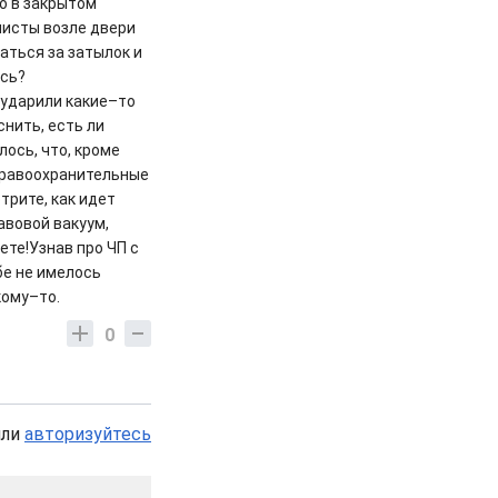
о в закрытом
листы возле двери
аться за затылок и
ось?
 ударили какие–то
нить, есть ли
лось, что, кроме
 правоохранительные
трите, как идет
авовой вакуум,
ете!Узнав про ЧП с
бе не имелось
кому–то.
0
или
авторизуйтесь