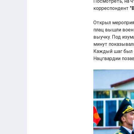
Посмотреть, на ч
корреспондент
"
Открыл мероприят
плац вышли воен
выучку. Под изу
минут показывал
Каждый шаг был 
Нацгвардии поза