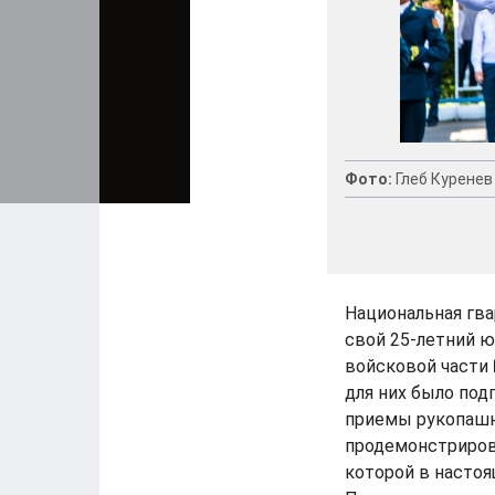
Фото:
Глеб Куренев
Национальная гв
свой 25-летний ю
войсковой части
для них было под
приемы рукопашно
продемонстриров
которой в насто