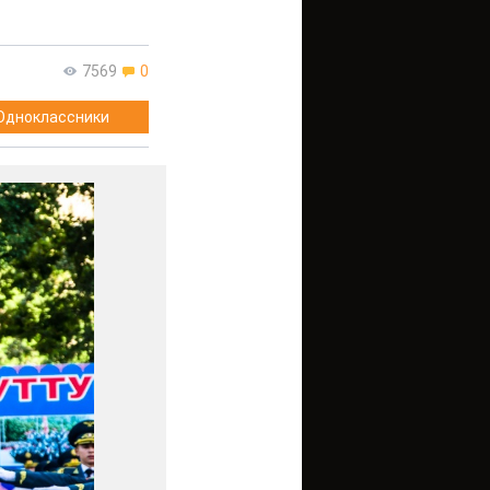
7569
0
Одноклассники