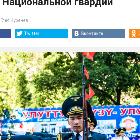
в Национальной гвардии
-
Глеб Куренев
Twitter
Вконтакте