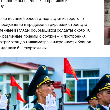
то способны военные, отправился и
ВБ"
.
ие военный оркестр, под звуки которого на
нослужащие и продемонстрировали строевую
мленные взгляды собравшихся солдаты около 10
и различные приемы с оружием и построения.
отработан до миллиметра, синхронности бойцов
видовали бы спортсмены.