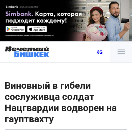
KG
Виновный в гибели
сослуживца солдат
Нацгвардии водворен на
гауптвахту