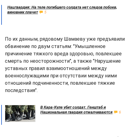
Нацгвардия: На теле погибшего солдата нет следов побоев,
виновник плачет
5
По их данным, рядовому Шамаеву уже предъявили
обвинение по двум статьям: "Умышленное
причинение тяжкого вреда здоровью, повлекшее
смерть по неосторожности", а также "Нарушение
уставных правил взаимоотношений между
военнослужащими при отсутствии между ними
отношений подчиненности, повлекшее тяжкие
последствия".
В Кара-Куле убит солдат. Генштаб и
Национальная гвардия отмалчиваются
6