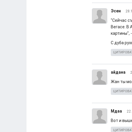
Эсен
28.
"Сейчас с
Вегасе. В 
картины", 
С дуба рух
ЦИТИРОВА
айдана
2
Жан ты мол
ЦИТИРОВА
Мдаа
22.
Вот и выш
ЦИТИРОВА