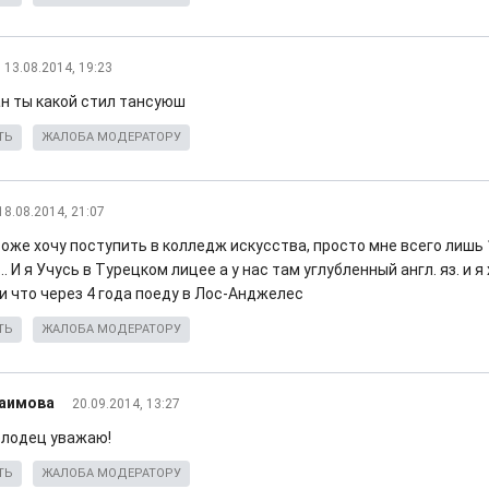
13.08.2014, 19:23
н ты какой стил тансуюш
ТЬ
ЖАЛОБА МОДЕРАТОРУ
18.08.2014, 21:07
тоже хочу поступить в колледж искусства, просто мне всего лишь 
.. И я Учусь в Турецком лицее а у нас там углубленный англ. яз. и я
сли что через 4 года поеду в Лос-Анджелес
ТЬ
ЖАЛОБА МОДЕРАТОРУ
раимова
20.09.2014, 13:27
лодец уважаю!
ТЬ
ЖАЛОБА МОДЕРАТОРУ