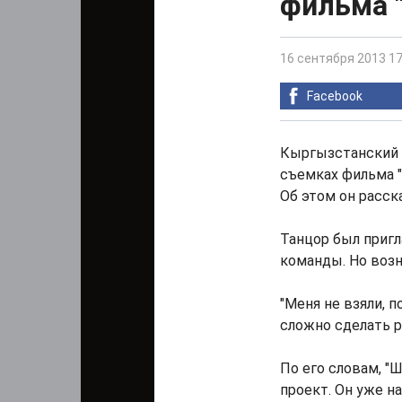
фильма 
16 сентября 2013 17
Facebook
Кыргызстанский 
съемках фильма "
Об этом он расска
Танцор был пригл
команды. Но воз
"Меня не взяли, п
сложно сделать р
По его словам, "
проект. Он уже н