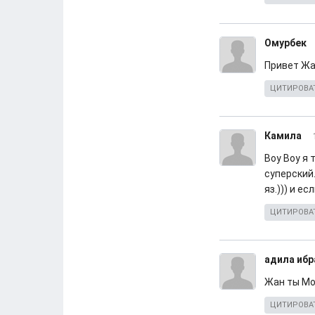
Омурбек
Привет Жа
ЦИТИРОВА
Камила
Воу Воу я 
суперский.
яз.))) и е
ЦИТИРОВА
адила иб
Жан ты Мо
ЦИТИРОВА