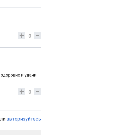
0
и здоровие и удачи
0
или
авторизуйтесь