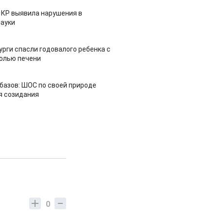
 КР выявила нарушения в
ауки
урги спасли годовалого ребенка с
холью печени
азов: ШОС по своей природе
я созидания
0