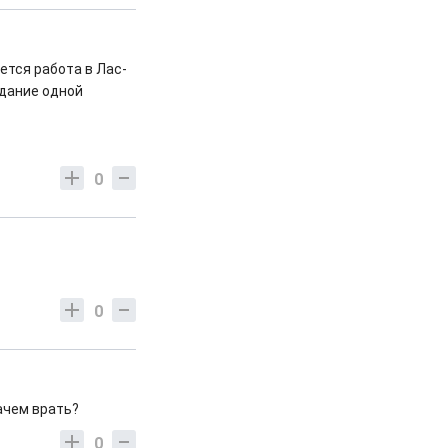
ется работа в Лас-
здание одной
0
0
ачем врать?
0