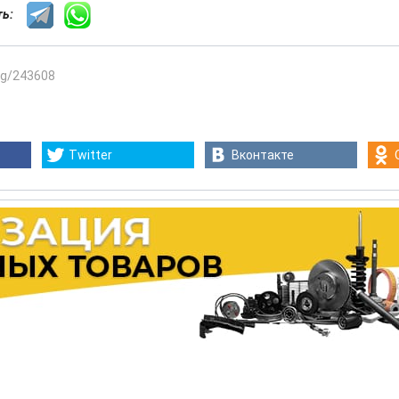
сть:
.kg/243608
Twitter
Вконтакте