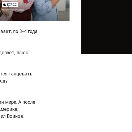
ает, по 3-4 года
делает, плюс
ится танцевать
году
н мира. А после
Америке,
ил Воинов.