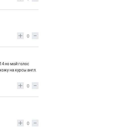
0
14 но мой голос
 хожу на курсы англ.
0
0