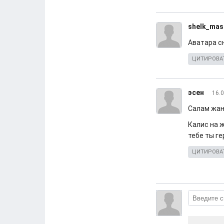
shelk_mas
Аватара сн
ЦИТИРОВА
эсен
16.0
Салам жан 
Калис на ж
тебе ты ге
ЦИТИРОВА