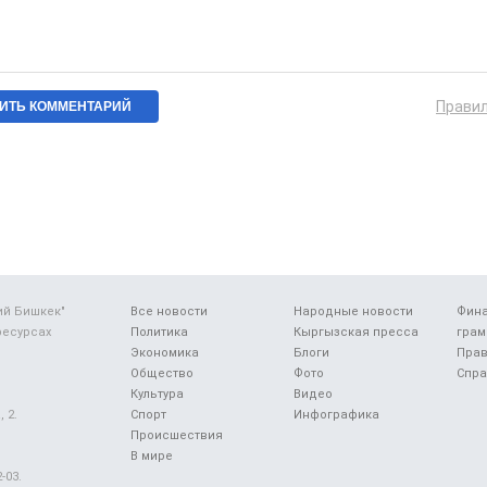
Прави
ий Бишкек"
Все новости
Народные новости
Фин
ресурсах
Политика
Кыргызская пресса
грам
Экономика
Блоги
Прав
Общество
Фото
Спра
Культура
Видео
 2.
Спорт
Инфографика
Происшествия
В мире
-03.