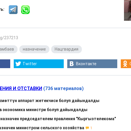
сть:
.kg/237213
тамбаев
,
назначение
,
Нацгвардия
Twitter
Вконтакте
ЕНИЯ И ОТСТАВКИ
(736 материалов)
мөттүн аппарат жетекчиси болуп дайындалды
в экономика министри болуп дайындалды
назначен председателем правления "Кыргызтелекома"
азначен министром сельского хозяйства
1