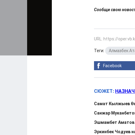
Сообщи свою ново
URL: https://oper.vb
Теги:
Алмазбек А
Facebook
СЮЖЕТ:
НАЗНАЧ
Самат Кылжыев Өк
Санжар Муканбето
Эшмамбет Аматов 
Эркинбек Чодуев н