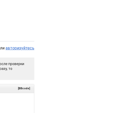
или
авторизуйтесь
осле проверки
азу, то
[BBcode]